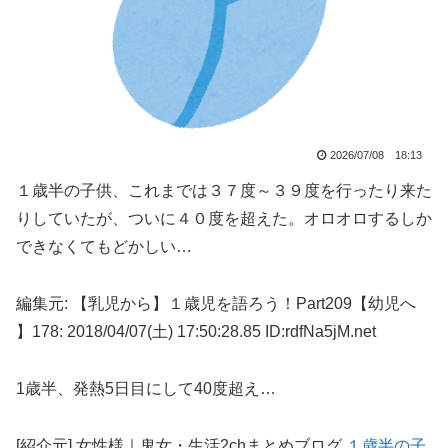
2026/07/08 18:13
１歳半の子供、これまでは３７度～３９度を行ったり来た
りしていたが、ついに４０度を超えた。オロオロするしか
できなくてもどかしい…
編集元: 【乳児から】１歳児を語ろう！Part209【幼児へ
】178: 2018/04/07(土) 17:50:28.85 ID:rdfNa5jM.net
1歳半、発熱5日目にして40度超え…
[紹介元] 女性様｜鬼女・生活2chまとめブログ
１歳半の子